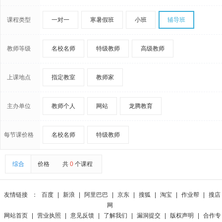
课程类型
一对一
寒暑假班
小班
辅导班
教师等级
名校名师
特级教师
高级教师
上课地点
指定教室
教师家
主办单位
教师个人
网站
龙腾教育
每节课价格
名校名师
特级教师
综合
价格
共
0
个课程
友情链接
：
百度
|
新浪
|
阿里巴巴
|
京东
|
搜狐
|
淘宝
|
作业帮
|
搜店
网
网站首页
|
营业执照
|
意见反馈
|
了解我们
|
漏洞提交
|
版权声明
|
合作专