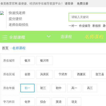
春英教育官网 最便捷、经济的学生辅导资源平台 !
请登录
免费注册
快速找老师
提分捷径
老师自助招生
一对一
作业辅导
寒假班
暑
◇
名师课程
选课程
首页
名师课程
所在城市
银川
银川市
所在区域
全部
兴庆区
宁武市
西夏区
贺兰县
所在年级
初一
初三
初中
高一
高三
学习科目
化学
综合
英语
语文